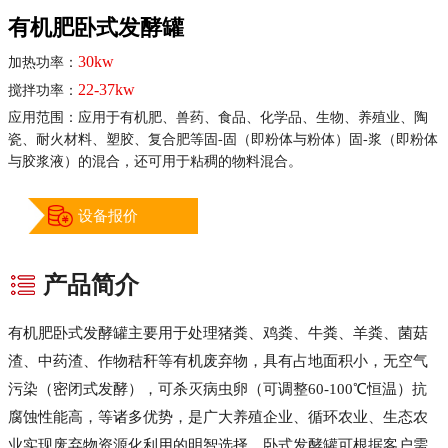
有机肥卧式发酵罐
30kw
加热功率：
22-37kw
搅拌功率：
应用范围：应用于有机肥、兽药、食品、化学品、生物、养殖业、陶
瓷、耐火材料、塑胶、复合肥等固-固（即粉体与粉体）固-浆（即粉体
与胶浆液）的混合，还可用于粘稠的物料混合。
设备报价
产品简介
有机肥卧式发酵罐主要用于处理猪粪、鸡粪、牛粪、羊粪、菌菇
渣、中药渣、作物秸秆等有机废弃物，具有占地面积小，无空气
污染（密闭式发酵），可杀灭病虫卵（可调整60-100℃恒温）抗
腐蚀性能高，等诸多优势，是广大养殖企业、循环农业、生态农
业实现废弃物资源化利用的明智选择。卧式发酵罐可根据客户需