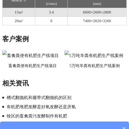
(r/min)
(mm)
15m³
3.4
6000×2600×2800
20m³
6
7400×2820×3260
客户案例
畜禽粪便有机肥生产线项目
5万吨羊粪有机肥生产线案例
相关资讯
槽式翻抛机和履带式翻抛机的区别
有机肥堆肥发酵是好氧发酵还是厌氧
牧区的畜禽粪污发酵制作有机肥
鸡粪有机肥发酵选择哪种发酵设备？
×