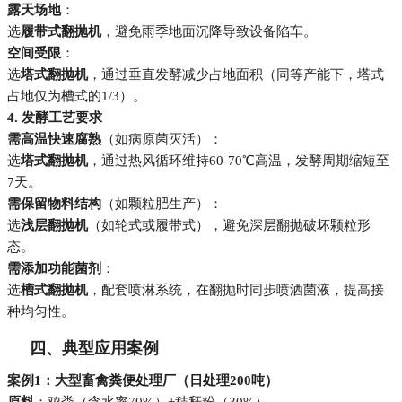
露天场地
：
选
履带式翻抛机
，避免雨季地面沉降导致设备陷车。
空间受限
：
选
塔式翻抛机
，通过垂直发酵减少占地面积（同等产能下，塔式
占地仅为槽式的1/3）。
4. 发酵工艺要求
需高温快速腐熟
（如病原菌灭活）：
选
塔式翻抛机
，通过热风循环维持60-70℃高温，发酵周期缩短至
7天。
需保留物料结构
（如颗粒肥生产）：
选
浅层翻抛机
（如轮式或履带式），避免深层翻抛破坏颗粒形
态。
需添加功能菌剂
：
选
槽式翻抛机
，配套喷淋系统，在翻抛时同步喷洒菌液，提高接
种均匀性。
四、典型应用案例
案例1：大型畜禽粪便处理厂（日处理200吨）