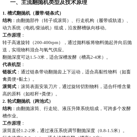
一、主流翻抛机类型及技术原理
1. 槽式翻抛机（履带/链条式）
结构
：由翻抛部件（转子或滚筒）、行走机构（履带或轨道）、
动力系统（电机/柴油机）组成，沿发酵槽纵向移动。
工作原理
：
转子高速旋转（200-400rpm），通过抛料板将物料抛起并向后抛
送，实现物料混合与氧气供应。
翻抛深度可达1.5-3米，适合深槽发酵（槽高2-4米）。
代表机型
：
链板式
：通过链条带动翻抛齿上下运动，适合高黏性物料（如畜
禽粪便+黏土）。
滚筒式
：滚筒表面安装刀片，通过旋转切割物料，适合纤维含量
高的原料（如秸秆+粪便）。
2. 轮式翻抛机（跨池式）
结构
：由翻抛滚筒、行走轮、液压升降系统组成，可跨多个发酵
槽作业。
工作原理
：
滚筒直径1.2-2米，通过液压系统调节翻抛深度（0.8-1.5米）。