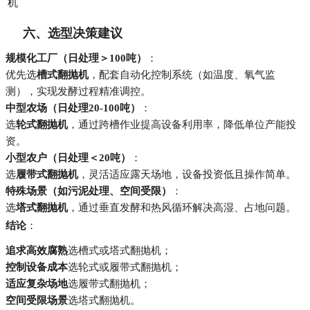
机
六、选型决策建议
规模化工厂（日处理＞100吨）
：
优先选
槽式翻抛机
，配套自动化控制系统（如温度、氧气监
测），实现发酵过程精准调控。
中型农场（日处理20-100吨）
：
选
轮式翻抛机
，通过跨槽作业提高设备利用率，降低单位产能投
资。
小型农户（日处理＜20吨）
：
选
履带式翻抛机
，灵活适应露天场地，设备投资低且操作简单。
特殊场景（如污泥处理、空间受限）
：
选
塔式翻抛机
，通过垂直发酵和热风循环解决高湿、占地问题。
结论
：
追求高效腐熟
选槽式或塔式翻抛机；
控制设备成本
选轮式或履带式翻抛机；
适应复杂场地
选履带式翻抛机；
空间受限场景
选塔式翻抛机。