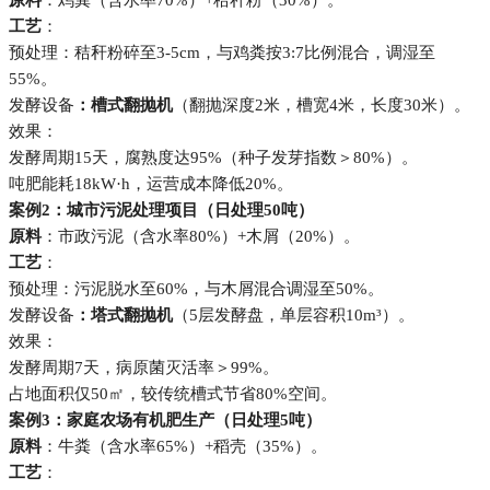
原料
：鸡粪（含水率70%）+秸秆粉（30%）。
工艺
：
预处理：秸秆粉碎至3-5cm，与鸡粪按3:7比例混合，调湿至
55%。
发酵设备
：槽式翻抛机
（翻抛深度2米，槽宽4米，长度30米）。
效果：
发酵周期15天，腐熟度达95%（种子发芽指数＞80%）。
吨肥能耗18kW·h，运营成本降低20%。
案例2：城市污泥处理项目（日处理50吨）
原料
：市政污泥（含水率80%）+木屑（20%）。
工艺
：
预处理：污泥脱水至60%，与木屑混合调湿至50%。
发酵设备
：塔式翻抛机
（5层发酵盘，单层容积10m³）。
效果：
发酵周期7天，病原菌灭活率＞99%。
占地面积仅50㎡，较传统槽式节省80%空间。
案例3：家庭农场有机肥生产（日处理5吨）
原料
：牛粪（含水率65%）+稻壳（35%）。
工艺
：