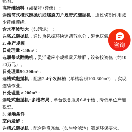
黏附。
高纤维物料
（如秸秆+粪便）：
选
滚筒式槽式翻抛机
或
螺旋刀片履带式翻抛机
，通过切割作用减
少纤维缠绕。
含水率波动大
（如污泥）：
选
塔式翻抛机
，通过热风循环快速调节水分，避免厌氧发酵。
2. 生产规模
日处理量＜50m³
：
选
履带式翻抛机
，灵活适应小规模露天堆肥，设备投资低（约10-
20万元）。
日处理量50-200m³
：
选
槽式翻抛机
，配套2-4个发酵槽（单槽容积100-300m³），实现
连续作业。
日处理量＞200m³
：
选
轮式翻抛机+多槽布局
，单台设备服务6-8个槽，降低单位产能
投资。
3. 场地条件
室内发酵
：
选
槽式翻抛机
，配合除臭系统（如生物滤池）满足环保要求。