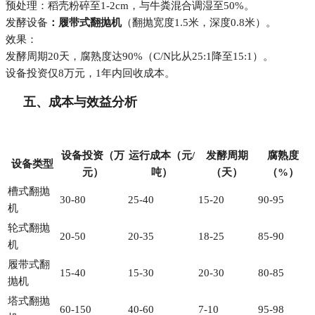
预处理：稻壳粉碎至1-2cm，与牛粪混合调湿至50%。
发酵设备
：履带式翻抛机
（翻抛宽度1.5米，深度0.8米）。
效果：
发酵周期20天，腐熟度达90%（C/N比从25:1降至15:1）。
设备投资仅8万元，1年内回收成本。
五、成本与效益分析
设备投资（万
运行成本（元/
发酵周期
腐熟度
设备类型
元）
吨）
（天）
（%）
槽式翻抛
30-80
25-40
15-20
90-95
机
轮式翻抛
20-50
20-35
18-25
85-90
机
履带式翻
15-40
15-30
20-30
80-85
抛机
塔式翻抛
60-150
40-60
7-10
95-98