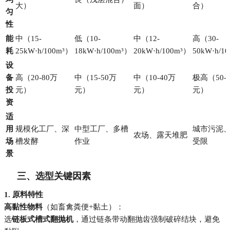
大）
面）
合）
匀
性
能
中（15-
低（10-
中（12-
高（30-
耗
25kW·h/100m³）
18kW·h/100m³）
20kW·h/100m³）
50kW·h/1
设
备
高（20-80万
中（15-50万
中（10-40万
极高（50-
投
元）
元）
元）
元）
资
适
用
规模化工厂、深
中型工厂、多槽
城市污泥
农场、露天堆肥
场
槽发酵
作业
受限
景
三、选型关键因素
1. 原料特性
高黏性物料
（如畜禽粪便+黏土）：
选
链板式槽式翻抛机
，通过链条带动翻抛齿强制破碎结块，避免