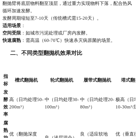
翻抛臂将底层物料翻至顶层，通过重力实现物料下落，配合热风
循环加速发酵。
发酵周期缩短至7-10天（传统槽式需15-20天）。
适用场景
：
空间受限
：如城市污泥处理或厂房内发酵。
快速腐熟
：需高温（60-70℃）快速杀灭病原菌的场景。
二、不同类型翻抛机效果对比
指
槽式翻抛机
轮式翻抛机
履带式翻抛机
塔式翻
标
发
酵
高（日均处理50-
中（日均处理30-
中（日均处理20-
极高（日
效
200m³）
100m³）
80m³）
10-30m³/
率
腐
熟
优（翻抛深度
良（适应软地
优（垂直
均
良（浅层混合）